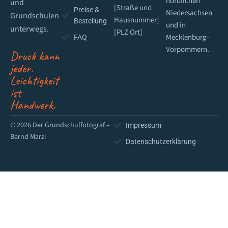
nördlichen
und
[Straße und
Preise &
Niedersachsen
Grundschulen
Hausnummer]
Bestellung
und in
unterwegs.
[PLZ Ort]
Mecklenburg-
FAQ
Vorpommern.
Druck kann
jeder.
Leichtigkeit
ist
Handwerk.
© 2026 Der Grundschulfotograf –
Impressum
Bernd Marzi
Datenschutzerklärung