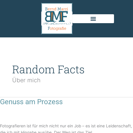
Zum
Inhalt
springen
Random Facts
Über mich
Genuss am Prozess
Genuss
am
Prozess
Fotografieren ist für mich nicht nur ein Job – es ist eine Leidenschaft,
die ich mit Hingabe ausübe. Der Weg ist das Ziel.