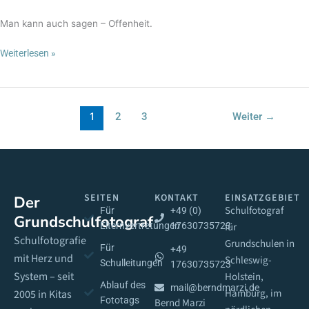
Man kann auch sagen – Offenheit.
Weiterlesen »
1
2
3
Weiter
→
SEITEN
KONTAKT
EINSATZGEBIET
Der
Schulfotograf
Für
+49 (0)
Grundschulfotograf
Elternvertretungen
17630735723
für
Schulfotografie
Grundschulen in
Für
+49
mit Herz und
Schleswig-
Schulleitungen
17630735723
System – seit
Holstein,
Ablauf des
mail@berndmarzi.de
Hamburg, im
2005 in Kitas
Fototags
Bernd Marzi