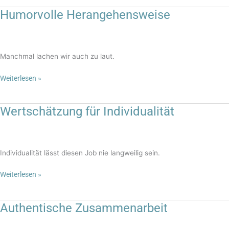
Humorvolle Herangehensweise
Humorvolle
Herangehensweise
Manchmal lachen wir auch zu laut.
Weiterlesen »
Wertschätzung für Individualität
Wertschätzung
für
Individualität
Individualität lässt diesen Job nie langweilig sein.
Weiterlesen »
Authentische Zusammenarbeit
Authentische
Zusammenarbeit