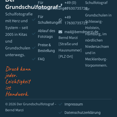
Schulfotograf
Für
+49 (0)
Grundschulfotograf
Elternvertretungen
17630735723
für
Schulfotografie
Grundschulen in
Für
+49
mit Herz und
Schleswig-
Schulleitungen
17630735723
System – seit
Holstein,
Ablauf des
mail@berndmarzi.de
Hamburg, im
2005 in Kitas
Fototags
Bernd Marzi
nördlichen
und
[Straße und
Preise &
Niedersachsen
Grundschulen
Hausnummer]
Bestellung
und in
unterwegs.
[PLZ Ort]
Mecklenburg-
FAQ
Vorpommern.
Druck kann
jeder.
Leichtigkeit
ist
Handwerk.
© 2026 Der Grundschulfotograf –
Impressum
Bernd Marzi
Datenschutzerklärung