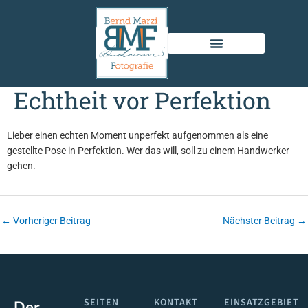
Zum
Inhalt
springen
Echtheit vor Perfektion
Lieber einen echten Moment unperfekt aufgenommen als eine
gestellte Pose in Perfektion. Wer das will, soll zu einem Handwerker
gehen.
←
Vorheriger Beitrag
Nächster Beitrag
→
SEITEN
KONTAKT
EINSATZGEBIET
Der