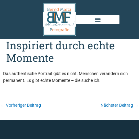
Zum
Inhalt
springen
Inspiriert durch echte
Momente
Das authentische Portrait gibt es nicht. Menschen verändern sich
permanent. Es gibt echte Momente – die suche ich.
←
Vorheriger Beitrag
Nächster Beitrag
→