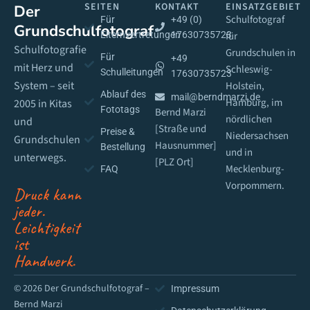
SEITEN
KONTAKT
EINSATZGEBIET
Der
Schulfotograf
Für
+49 (0)
Grundschulfotograf
Elternvertretungen
17630735723
für
Schulfotografie
Grundschulen in
Für
+49
mit Herz und
Schleswig-
Schulleitungen
17630735723
System – seit
Holstein,
Ablauf des
mail@berndmarzi.de
Hamburg, im
2005 in Kitas
Fototags
Bernd Marzi
nördlichen
und
[Straße und
Preise &
Niedersachsen
Grundschulen
Hausnummer]
Bestellung
und in
unterwegs.
[PLZ Ort]
Mecklenburg-
FAQ
Vorpommern.
Druck kann
jeder.
Leichtigkeit
ist
Handwerk.
© 2026 Der Grundschulfotograf –
Impressum
Bernd Marzi