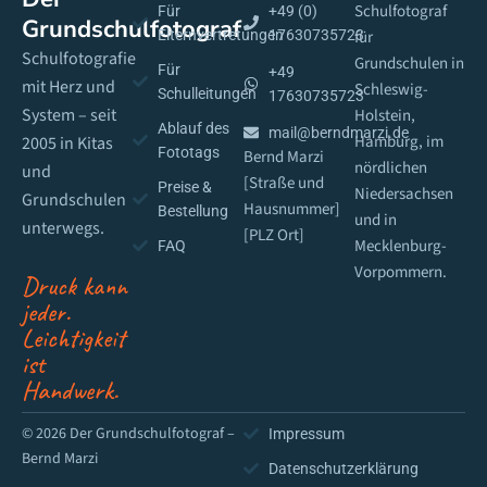
Schulfotograf
Für
+49 (0)
Grundschulfotograf
Elternvertretungen
17630735723
für
Schulfotografie
Grundschulen in
Für
+49
mit Herz und
Schleswig-
Schulleitungen
17630735723
System – seit
Holstein,
Ablauf des
mail@berndmarzi.de
Hamburg, im
2005 in Kitas
Fototags
Bernd Marzi
nördlichen
und
[Straße und
Preise &
Niedersachsen
Grundschulen
Hausnummer]
Bestellung
und in
unterwegs.
[PLZ Ort]
Mecklenburg-
FAQ
Vorpommern.
Druck kann
jeder.
Leichtigkeit
ist
Handwerk.
© 2026 Der Grundschulfotograf –
Impressum
Bernd Marzi
Datenschutzerklärung